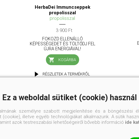
HerbaDei Immuncseppek
propolisszal
propolisszal
3 900 Ft
FOKOZD ELLENÁLLÓ
KÉPESSÉGEDET ÉS TÖLTŐDJ FEL
ÚJRA ENERGIÁVAL!
KOSÁRBA
RÉSZLETEK A TERMÉKRŐL
Ez a weboldal sütiket (cookie) használ
talmának személyre szabott megjelenítése és a böngészési él
 (cookie), illetve egyéb technológiákat alkalmazunk. A sütik hasz
valamint azok testreszabási lehetőségeiről bővebb információ
ide ka