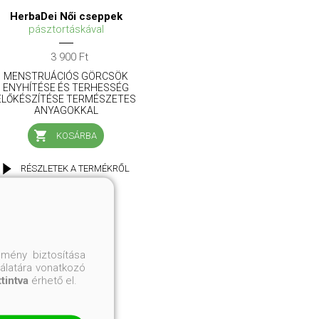
HerbaDei Női cseppek
pásztortáskával
3 900 Ft
MENSTRUÁCIÓS GÖRCSÖK
ENYHÍTÉSE ÉS TERHESSÉG
ELŐKÉSZÍTÉSE TERMÉSZETES
ANYAGOKKAL
KOSÁRBA
RÉSZLETEK A TERMÉKRŐL
mény biztosítása
nálatára vonatkozó
ttintva
érhető el.