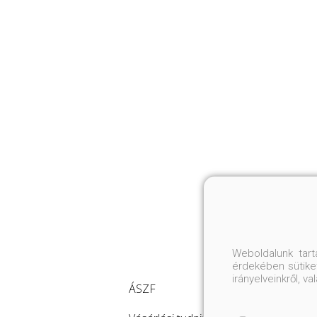
Weboldalunk tar
érdekében sütiket
irányelveinkről, 
ÁSZF