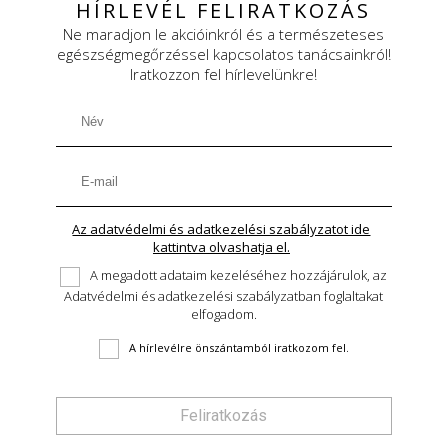
HÍRLEVÉL FELIRATKOZÁS
Ne maradjon le akcióinkról és a természeteses
egészségmegőrzéssel kapcsolatos tanácsainkról!
Iratkozzon fel hírlevelünkre!
Az adatvédelmi és adatkezelési szabályzatot ide
kattintva olvashatja el.
A megadott adataim kezeléséhez hozzájárulok, az
Adatvédelmi és adatkezelési szabályzatban foglaltakat
elfogadom.
A hírlevélre önszántamból iratkozom fel.
Feliratkozás