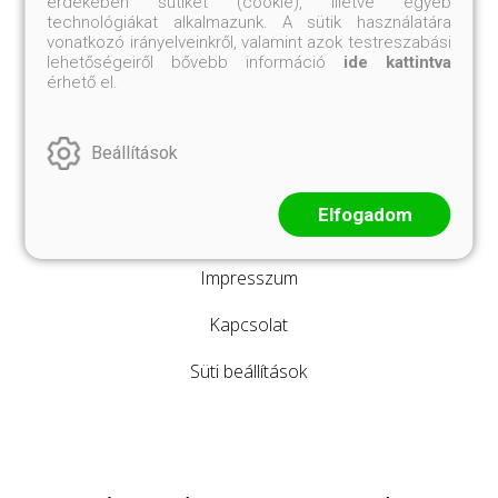
érdekében sütiket (cookie), illetve egyéb
technológiákat alkalmazunk. A sütik használatára
vonatkozó irányelveinkről, valamint azok testreszabási
lehetőségeiről bővebb információ
ide kattintva
érhető el.
ÁSZF
Vásárlási tudnivalók
Beállítások
Adatvédelmi tájékoztató
Elfogadom
Elállási, felmondási nyilatkozat
Impresszum
Kapcsolat
Süti beállítások