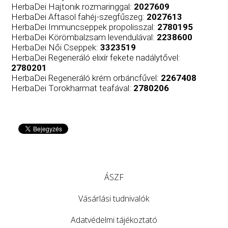
HerbaDei Hajtonik rozmaringgal:
2027609
HerbaDei Aftasol fahéj-szegfűszeg:
2027613
HerbaDei Immuncseppek propolisszal:
2780195
HerbaDei Körömbalzsam levendulával:
2238600
HerbaDei Női Cseppek:
3323519
HerbaDei Regeneráló elixír fekete nadálytővel:
2780201
HerbaDei Regeneráló krém orbáncfűvel:
2267408
HerbaDei Torokharmat teafával:
2780206
ÁSZF
Vásárlási tudnivalók
Adatvédelmi tájékoztató