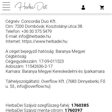
Cégnév: Concordia Duo Kft.
Cím: 7200 Dombóvár, Kosztolányi utca 38.
Telefon: +36 30 375 5479
E-mail:
info@herbadei.hu
Internet:
https://www.herbadei.hu
A céget bejegyző hatóság: Baranya Megyei
Cégbíróság
Cégjegyzékszám: 17-09-011523
Adószám: 11542636-2-17
Kamara: Baranya Megyei Kereskedelmi és Iparkamara
Tárhelyszolgáltató: Overflow Kft. (7683 Dinnyeberki, Fő
u. 53., info@overflow.hu)
HerbaDei Szájvíz szegfűszeg-fahéj:
1760385
HerbaDei Szájvíz menta-citrom:
1760397