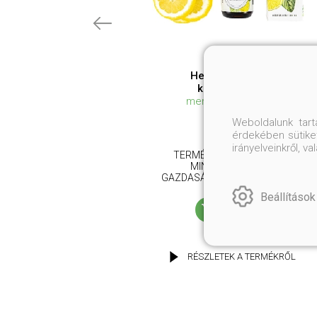
HerbaDei Szájvíz
koncentrátum
menta-citrom ízben
Weboldalunk tar
4 400 Ft
érdekében sütiket
irányelveinkről, 
TERMÉSZETES SZÁJVÍZ A
MINDENNAPOKRA,
GAZDASÁGOS KISZERELÉSBEN
Beállítások
KOSÁRBA
RÉSZLETEK A TERMÉKRŐL