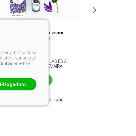
HerbaDei Körömbalzsam
levendulaolajjal
3 500 Ft
mény biztosítása
nálatára vonatkozó
AZONNALI GYÓGYÍR A LÁB ÉS A
ttintva
érhető el.
KÉZ KÖRÖMPROBLÉMÁIRA
KOSÁRBA
Elfogadom
RÉSZLETEK A TERMÉKRŐL