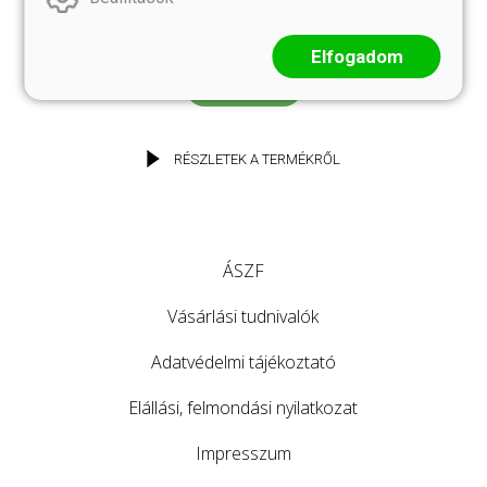
TERMÉSZETES SZÁJVÍZ A MINDENNAPOKRA,
GAZDASÁGOS KISZERELÉSBEN
Elfogadom
KOSÁRBA
RÉSZLETEK A TERMÉKRŐL
ÁSZF
Vásárlási tudnivalók
Adatvédelmi tájékoztató
Elállási, felmondási nyilatkozat
Impresszum