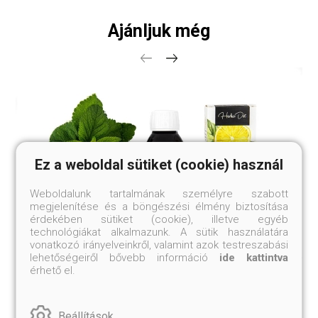
Ajánljuk még
Ez a weboldal sütiket (cookie) használ
Weboldalunk tartalmának személyre szabott
megjelenítése és a böngészési élmény biztosítása
érdekében sütiket (cookie), illetve egyéb
technológiákat alkalmazunk. A sütik használatára
vonatkozó irányelveinkről, valamint azok testreszabási
lehetőségeiről bővebb információ
ide kattintva
érhető el.
HerbaDei Szájvíz koncentrátum
menta-citrom ízben
4 400 Ft
Beállítások