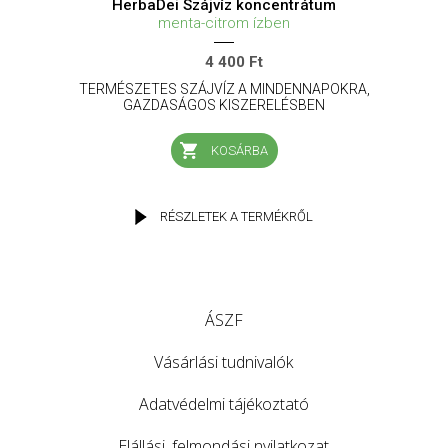
HerbaDei Szájvíz koncentrátum
menta-citrom ízben
4 400 Ft
TERMÉSZETES SZÁJVÍZ A MINDENNAPOKRA,
GAZDASÁGOS KISZERELÉSBEN
KOSÁRBA
RÉSZLETEK A TERMÉKRŐL
ÁSZF
Vásárlási tudnivalók
Adatvédelmi tájékoztató
Elállási, felmondási nyilatkozat