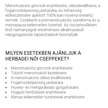
Menstruációs görcsök enyhítésére, ciklusbeállításra, a
fogamzóképesség javítására, és terhesség
előkészítésére ajánlott 100%-ban növényi eredetű
termék. Csökkenti a premenstruációs szindróma és a
menopauza kellemetlen tüneteit. Az összetevőkben
lévő hatóanyagok eredményes alkalmazását
népgyógyászati tapasztalatok bizonyítják.
MILYEN ESETEKBEN AJÁNLJUK A
HERBADEI NŐI CSEPPEKET?
Menstruációs görcsök enyhítésére
Túlzott menstruáció kezelésére
A menstruációs ciklus beállítására
Fogamzóképesség javítására
Hüvely- és méhgyulladás gyógyítására
Húgyuti fertőzések enyhítésére
Klimax kellemetlen tüneteinek enyhítésére