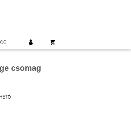
LOG
ége csomag
HETŐ