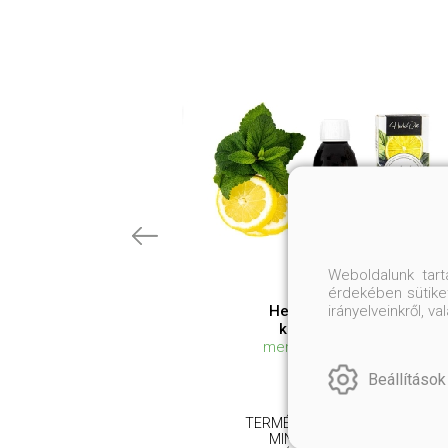
Weboldalunk tar
érdekében sütiket
irányelveinkről, 
HerbaDei Szájvíz
koncentrátum
menta-citrom ízben
Beállítások
4 400 Ft
TERMÉSZETES SZÁJVÍZ A
MINDENNAPOKRA,