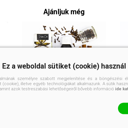
Ajánljuk még
Ez a weboldal sütiket (cookie) használ
talmának személyre szabott megjelenítése és a böngészési él
 (cookie), illetve egyéb technológiákat alkalmazunk. A sütik hasz
valamint azok testreszabási lehetőségeiről bővebb információ
ide ka
HerbaDei Szájvíz
koncentrátum
fahéj-szegfűszeg ízben
4 800 Ft
CUKORBETEGEKNEK
KÜLÖNÖSEN AJÁNLOTT.