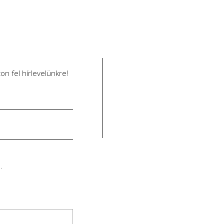
n fel hírlevelünkre!
dom.