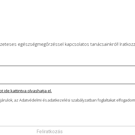
zeteses egészségmegőrzéssel kapcsolatos tanácsainkról! Iratkozzo
 ide kattintva olvashatja el.
A megadott adataim kezeléséhez hozzájárulok, az Adatvédelmi és adatkezelési szabályzatban foglaltakat elfoga
Feliratkozás