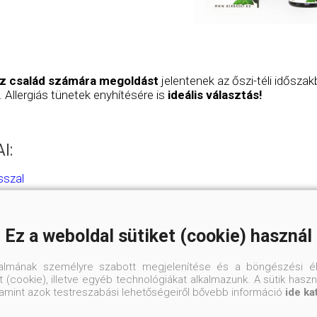
z család számára megoldást
jelentenek az őszi-téli idősza
 Allergiás tünetek enyhítésére is
ideális választás!
I:
sszal
Ez a weboldal sütiket (cookie) használ
talmának személyre szabott megjelenítése és a böngészési él
 (cookie), illetve egyéb technológiákat alkalmazunk. A sütik hasz
valamint azok testreszabási lehetőségeiről bővebb információ
ide ka