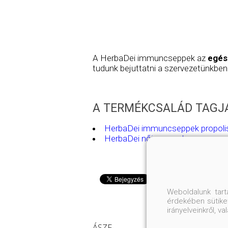
A HerbaDei immuncseppek az
egés
tudunk bejuttatni a szervezetünkben.
A TERMÉKCSALÁD TAGJA
HerbaDei immuncseppek propoli
HerbaDei női cseppek
Weboldalunk tar
érdekében sütiket
irányelveinkről, 
ÁSZF