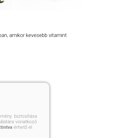
kban, amikor kevesebb vitamint
mény biztosítása
nálatára vonatkozó
ttintva
érhető el.