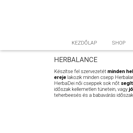
KEZDŐLAP
SHOP
HERBALANCE
Készítse fel szervezetét
minden hel
ereje
lakozik minden csepp Herbala
HerbaDei női cseppek sok nőt
segí
időszak kellemetlen tünetein, vagy
jó
teherbeesés és a babavárás időszak