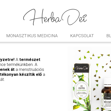
MONASZTIKUS MEDICINA
KAPCSOLAT
B
yzetre!
A
természet
nce termékünkben. A
tenek át
a menstruációs
tékonyan készítik elő
a
át.