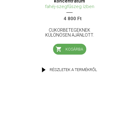
koncentrátum
fahéj-szegfűszeg ízben
4 800 Ft
CUKORBETEGEKNEK
KÜLÖNÖSEN AJÁNLOTT.
KOSÁRBA
RÉSZLETEK A TERMÉKRŐL