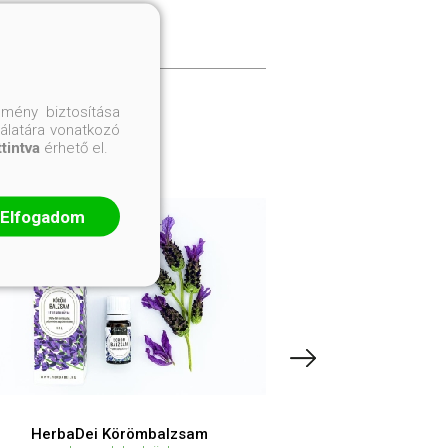
mény biztosítása
nálatára vonatkozó
ttintva
érhető el.
Elfogadom
HerbaDei Körömbalzsam