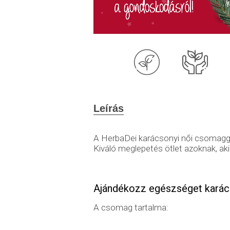
Leírás
A HerbaDei karácsonyi női csomagga
Kiváló meglepetés ötlet azoknak, ak
Ajándékozz egészséget karác
A csomag tartalma: