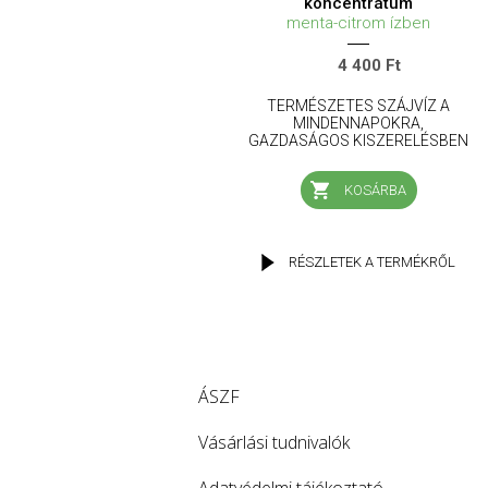
koncentrátum
menta-citrom ízben
4 400 Ft
TERMÉSZETES SZÁJVÍZ A
MINDENNAPOKRA,
GAZDASÁGOS KISZERELÉSBEN
KOSÁRBA
RÉSZLETEK A TERMÉKRŐL
ÁSZF
Vásárlási tudnivalók
Adatvédelmi tájékoztató