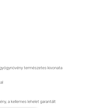
t gyógynövény természetes kivonata
al
ny, a kellemes lehelet garantált