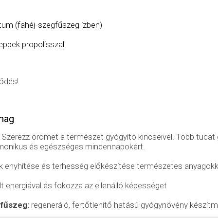
tum (fahéj-szegfűszeg ízben)
ppek propolisszal
rődés!
omag
 Szerezz örömet a természet gyógyító kincseivel! Több tuca
rmonikus és egészséges mindennapokért.
 enyhítése és terhesség előkészítése természetes anyagokk
lt energiával és fokozza az ellenálló képességet
fűszeg:
regeneráló, fertőtlenítő hatású gyógynövény készítmé