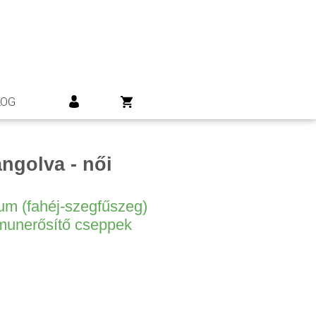
LOG
ngolva - női
tum (fahéj-szegfűszeg)
mmunerősítő cseppek