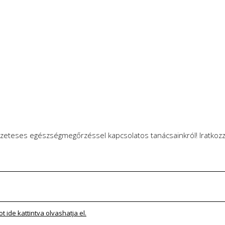
zeteses egészségmegőrzéssel kapcsolatos tanácsainkról! Iratkozzo
 ide kattintva olvashatja el.