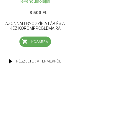
levendulaolajjal
3 500 Ft
AZONNALI GYÓGYÍR A LÁB ÉS A
KÉZ KÖRÖMPROBLÉMÁIRA
KOSÁRBA
RÉSZLETEK A TERMÉKRŐL