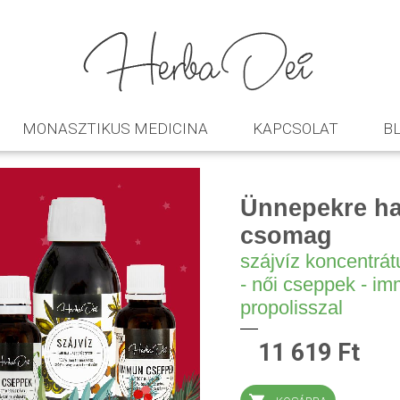
MONASZTIKUS MEDICINA
KAPCSOLAT
B
Ünnepekre ha
csomag
szájvíz koncentrá
- női cseppek - i
propolisszal
11 619 Ft