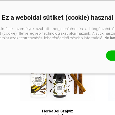
Ez a weboldal sütiket (cookie) használ
talmának személyre szabott megjelenítése és a böngészési él
 (cookie), illetve egyéb technológiákat alkalmazunk. A sütik hasz
valamint azok testreszabási lehetőségeiről bővebb információ
ide ka
Ajánljuk még
HerbaDei Szájvíz