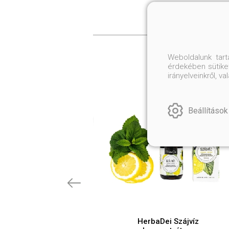
Weboldalunk tar
érdekében sütiket
irányelveinkről, 
Beállítások
HerbaDei Szájvíz